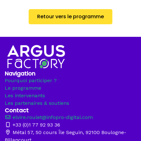
Retour vers le programme
Navigation
Pourquoi participer ?
Le programme
Les intervenants
Les partenaires & soutiens
Contact
elvire.roulet@infopro-digital.com
+33 (0)1 77 92 93 36
Métal 57, 50 cours Île Seguin, 92100 Boulogne-
Billancourt