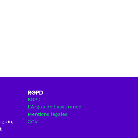
RGPD
RGPD
L'Argus de l'assurance
Mentions légales
eguin,
CGV
t