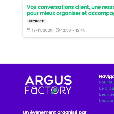
Vos conversations client, une ress
pour mieux organiser et accompa
KEYNOTE
17/11/2026
|
12:30 - 12:45
Naviga
Pourquo
Le pro
Les int
Les par
Un événement organisé par