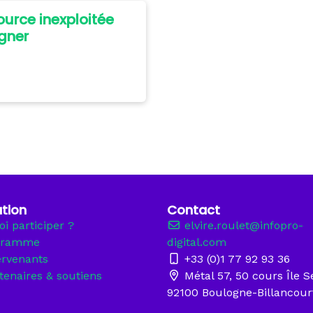
ource inexploitée
gner
tion
Contact
i participer ?
elvire.roulet@infopro-
gramme
digital.com
ervenants
+33 (0)1 77 92 93 36
tenaires & soutiens
Métal 57, 50 cours Île S
92100 Boulogne-Billancour