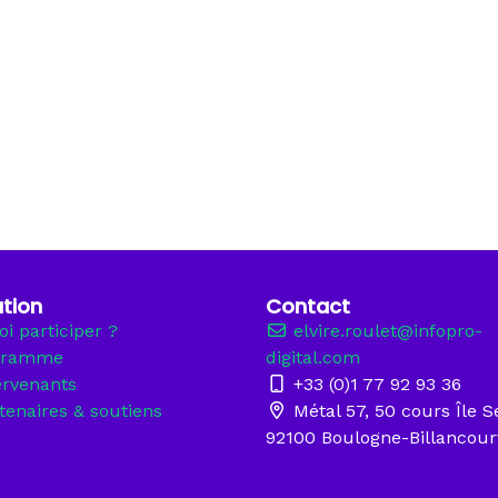
tion
Contact
i participer ?
elvire.roulet@infopro-
gramme
digital.com
ervenants
+33 (0)1 77 92 93 36
tenaires & soutiens
Métal 57, 50 cours Île S
92100 Boulogne-Billancour