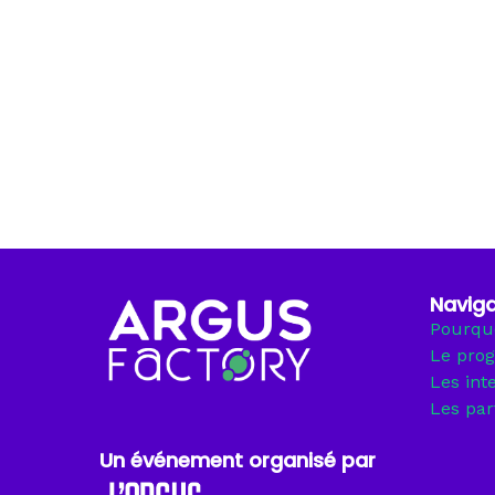
Naviga
Pourquo
Le pro
Les int
Les par
Un événement organisé par