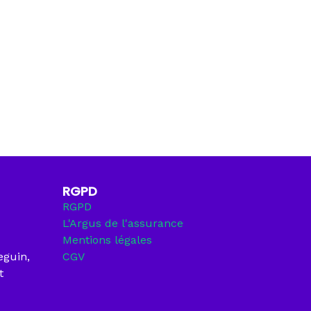
RGPD
RGPD
L'Argus de l'assurance
Mentions légales
eguin,
CGV
t